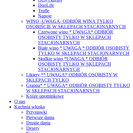
DuoLife
Trufle
Napoje
WINO -UWAGA- ODBIÓR WINA TYLKO
OSOBIŚCIE W SKLEPACH STACJONARNYCH
Czerwone wino * UWAGA* ODBIÓR
OSOBISTY TYLKO W SKLEPACH
STACJONARNYCH
Białe wino * UWAGA * ODBIÓR OSOBISTY
TYLKO W SKLEPACH STACJONARNYCH
Słodkie wino *UWAGA * ODBIÓR
OSOBISTY TYLKO W SKLEPACH
STACJONARNYCH
Likiery ** UWAGA* ODBIÓR OSOBISTY W
SKLEPACH TYLKO
Grappa* * UWAGA* ODBIÓR OSOBISTY TYLKO
W SKLEPACH STACJONARNYCH
Kosze upominkowe
O nas
Kuchnia włoska
Przystawki
Pierwsze dania
Drugie dania
Desery