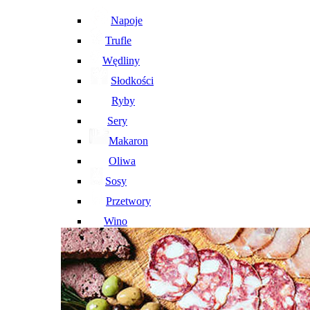
Napoje
Trufle
Wędliny
Słodkości
Ryby
Sery
Makaron
Oliwa
Sosy
Przetwory
Wino