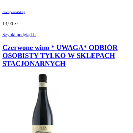
Elicopenna500g
13,90 zł
Szybki podgląd

Czerwone wino * UWAGA* ODBIÓR
OSOBISTY TYLKO W SKLEPACH
STACJONARNYCH