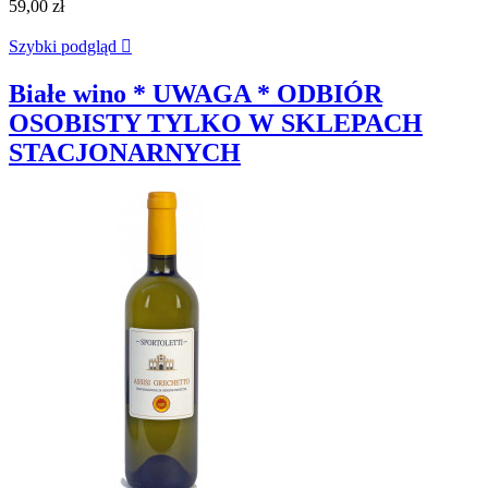
59,00 zł
Szybki podgląd

Białe wino * UWAGA * ODBIÓR
OSOBISTY TYLKO W SKLEPACH
STACJONARNYCH