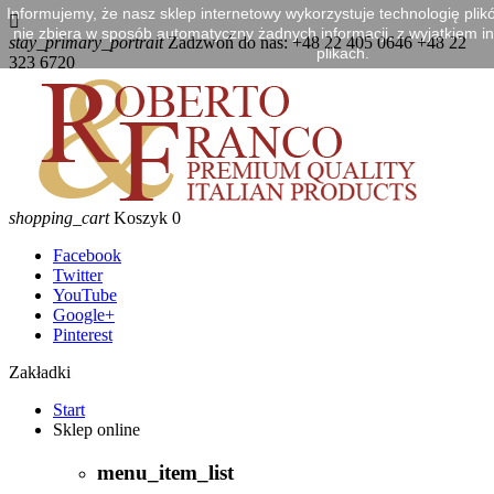
Informujemy, że nasz sklep internetowy wykorzystuje technologię plik

nie zbiera w sposób automatyczny żadnych informacji, z wyjątkiem in
stay_primary_portrait
Zadzwoń do nas:
+48 22 405 0646 +48 22
plikach.
323 6720
shopping_cart
Koszyk
0
Facebook
Twitter
YouTube
Google+
Pinterest
Zakładki
Start
Sklep online
menu_item_list