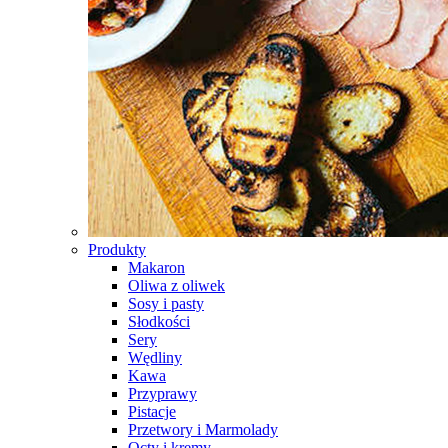
Produkty
Makaron
Oliwa z oliwek
Sosy i pasty
Słodkości
Sery
Wędliny
Kawa
Przyprawy
Pistacje
Przetwory i Marmolady
Octy i kremy