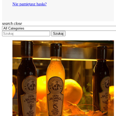
Nie pamiętasz hasła?
search
close
Szukaj