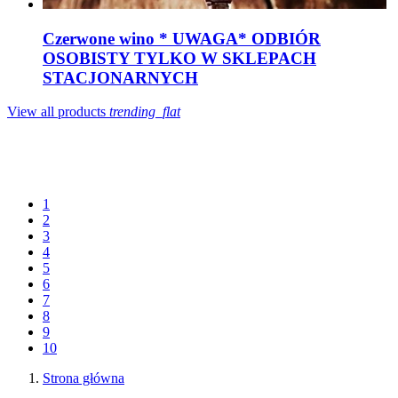
Czerwone wino * UWAGA* ODBIÓR
OSOBISTY TYLKO W SKLEPACH
STACJONARNYCH
View all products
trending_flat
1
2
3
4
5
6
7
8
9
10
Strona główna