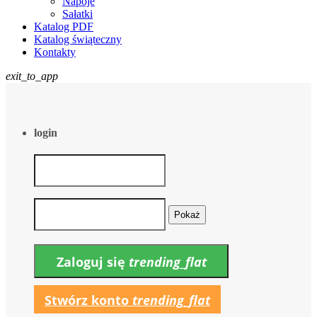
Napoje
Sałatki
Katalog PDF
Katalog świąteczny
Kontakty
exit_to_app
login
Pokaż
Zaloguj się
trending_flat
Stwórz konto
trending_flat