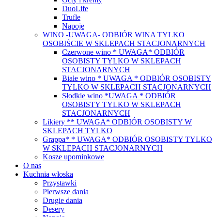
DuoLife
Trufle
Napoje
WINO -UWAGA- ODBIÓR WINA TYLKO
OSOBIŚCIE W SKLEPACH STACJONARNYCH
Czerwone wino * UWAGA* ODBIÓR
OSOBISTY TYLKO W SKLEPACH
STACJONARNYCH
Białe wino * UWAGA * ODBIÓR OSOBISTY
TYLKO W SKLEPACH STACJONARNYCH
Słodkie wino *UWAGA * ODBIÓR
OSOBISTY TYLKO W SKLEPACH
STACJONARNYCH
Likiery ** UWAGA* ODBIÓR OSOBISTY W
SKLEPACH TYLKO
Grappa* * UWAGA* ODBIÓR OSOBISTY TYLKO
W SKLEPACH STACJONARNYCH
Kosze upominkowe
O nas
Kuchnia włoska
Przystawki
Pierwsze dania
Drugie dania
Desery