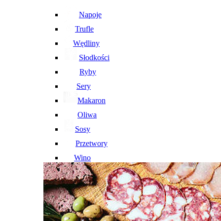
Napoje
Trufle
Wędliny
Słodkości
Ryby
Sery
Makaron
Oliwa
Sosy
Przetwory
Wino