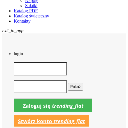
Napoje
Sałatki
Katalog PDF
Katalog świąteczny
Kontakty
exit_to_app
login
Pokaż
Zaloguj się
trending_flat
Stwórz konto
trending_flat