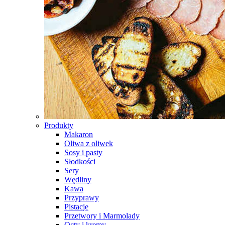
Produkty
Makaron
Oliwa z oliwek
Sosy i pasty
Słodkości
Sery
Wędliny
Kawa
Przyprawy
Pistacje
Przetwory i Marmolady
Octy i kremy