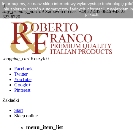
Informujemy, że nasz sklep internetowy wykorzystuje technologię plik

nie zbiera w sposób automatyczny żadnych informacji, z wyjątkiem in
stay_primary_portrait
Zadzwoń do nas:
+48 22 405 0646 +48 22
plikach.
323 6720
shopping_cart
Koszyk
0
Facebook
Twitter
YouTube
Google+
Pinterest
Zakładki
Start
Sklep online
menu_item_list