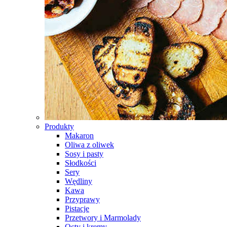
Produkty
Makaron
Oliwa z oliwek
Sosy i pasty
Słodkości
Sery
Wędliny
Kawa
Przyprawy
Pistacje
Przetwory i Marmolady
Octy i kremy