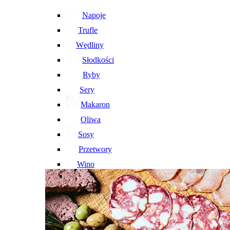
Napoje
Trufle
Wędliny
Słodkości
Ryby
Sery
Makaron
Oliwa
Sosy
Przetwory
Wino