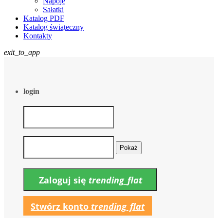
Napoje
Sałatki
Katalog PDF
Katalog świąteczny
Kontakty
exit_to_app
login
Pokaż
Zaloguj się
trending_flat
Stwórz konto
trending_flat