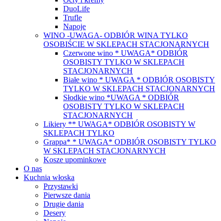
DuoLife
Trufle
Napoje
WINO -UWAGA- ODBIÓR WINA TYLKO
OSOBIŚCIE W SKLEPACH STACJONARNYCH
Czerwone wino * UWAGA* ODBIÓR
OSOBISTY TYLKO W SKLEPACH
STACJONARNYCH
Białe wino * UWAGA * ODBIÓR OSOBISTY
TYLKO W SKLEPACH STACJONARNYCH
Słodkie wino *UWAGA * ODBIÓR
OSOBISTY TYLKO W SKLEPACH
STACJONARNYCH
Likiery ** UWAGA* ODBIÓR OSOBISTY W
SKLEPACH TYLKO
Grappa* * UWAGA* ODBIÓR OSOBISTY TYLKO
W SKLEPACH STACJONARNYCH
Kosze upominkowe
O nas
Kuchnia włoska
Przystawki
Pierwsze dania
Drugie dania
Desery