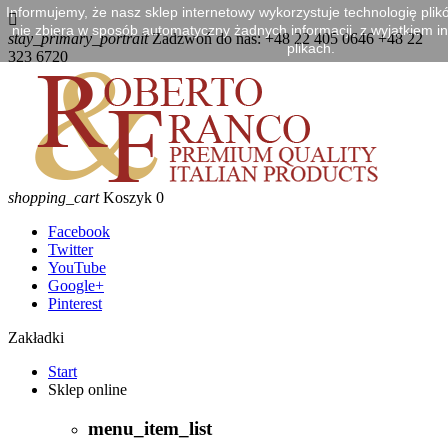
Informujemy, że nasz sklep internetowy wykorzystuje technologię plik

nie zbiera w sposób automatyczny żadnych informacji, z wyjątkiem in
stay_primary_portrait
Zadzwoń do nas:
+48 22 405 0646 +48 22
plikach.
323 6720
shopping_cart
Koszyk
0
Facebook
Twitter
YouTube
Google+
Pinterest
Zakładki
Start
Sklep online
menu_item_list