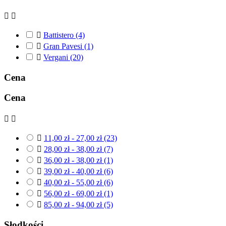



Battistero
(4)

Gran Pavesi
(1)

Vergani
(20)
Cena
Cena



11,00 zł - 27,00 zł
(23)

28,00 zł - 38,00 zł
(7)

36,00 zł - 38,00 zł
(1)

39,00 zł - 40,00 zł
(6)

40,00 zł - 55,00 zł
(6)

56,00 zł - 69,00 zł
(1)

85,00 zł - 94,00 zł
(5)
Słodkości