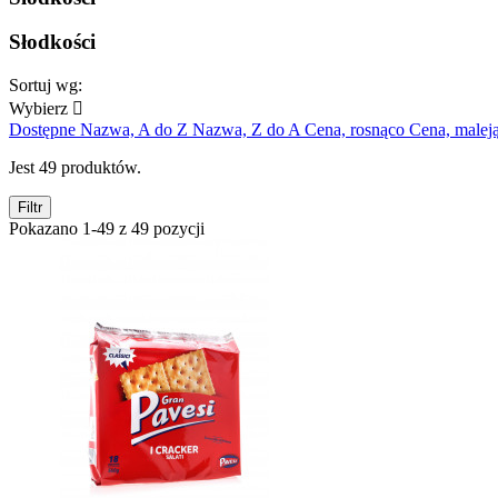
Słodkości
Sortuj wg:
Wybierz

Dostępne
Nazwa, A do Z
Nazwa, Z do A
Cena, rosnąco
Cena, malej
Jest 49 produktów.
Filtr
Pokazano 1-49 z 49 pozycji