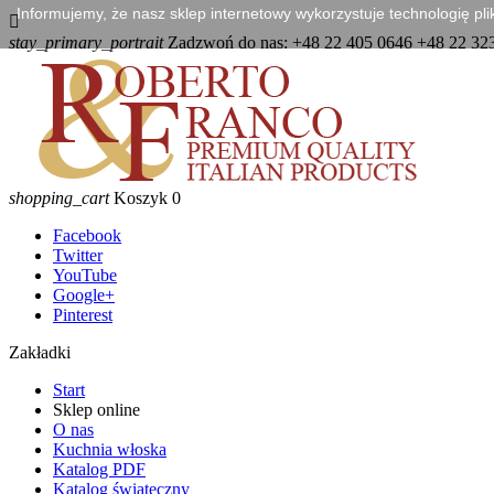
Informujemy, że nasz sklep internetowy wykorzystuje technologię pl

stay_primary_portrait
Zadzwoń do nas:
+48 22 405 0646 +48 22 32
shopping_cart
Koszyk
0
Facebook
Twitter
YouTube
Google+
Pinterest
Zakładki
Start
Sklep online
O nas
Kuchnia włoska
Katalog PDF
Katalog świąteczny