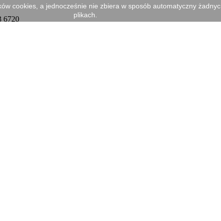
ików cookies, a jednocześnie nie zbiera w sposób automatyczny żadnych 
plikach.
3 6720