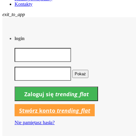
Kontakty
exit_to_app
login
Pokaż
Zaloguj się
trending_flat
Stwórz konto
trending_flat
Nie pamiętasz hasła?