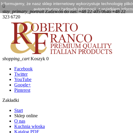
Informujemy, że nasz sklep internetowy wykorzystuje technologię plik

automatyczny żadnych informacji, z wyjątkiem informa
stay_primary_portrait
Zadzwoń do nas:
+48 22 405 0646 +48 22
323 6720
shopping_cart
Koszyk
0
Facebook
Twitter
YouTube
Google+
Pinterest
Zakładki
Start
Sklep online
O nas
Kuchnia włoska
Katalog PDF