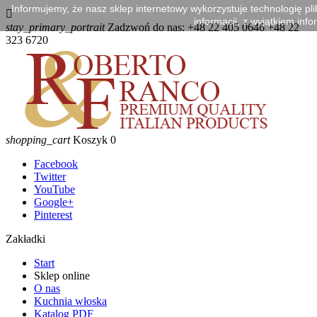
Informujemy, że nasz sklep internetowy wykorzystuje technologię p

informacji, z wyjątkiem info
stay_primary_portrait
Zadzwoń do nas:
+48 22 405 0646 +48 22
323 6720
shopping_cart
Koszyk
0
Facebook
Twitter
YouTube
Google+
Pinterest
Zakładki
Start
Sklep online
O nas
Kuchnia włoska
Katalog PDF