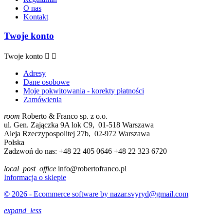
O nas
Kontakt
Twoje konto
Twoje konto


Adresy
Dane osobowe
Moje pokwitowania - korekty płatności
Zamówienia
room
Roberto & Franco sp. z o.o.
ul. Gen. Zajączka 9A lok C9, 01-518 Warszawa
Aleja Rzeczypospolitej 27b, 02-972 Warszawa
Polska
Zadzwoń do nas:
+48 22 405 0646 +48 22 323 6720
local_post_office
info@robertofranco.pl
Informacja o sklepie
© 2026 - Ecommerce software by nazar.svyryd@gmail.com
expand_less