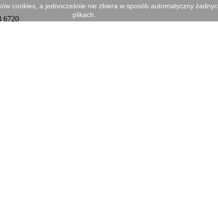
ików cookies, a jednocześnie nie zbiera w sposób automatyczny żadnych 
plikach.
3 6720