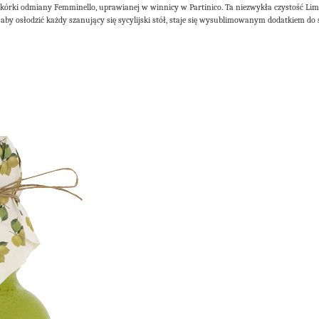
 skórki odmiany Femminello, uprawianej w winnicy w Partinico. Ta niezwykła czystość Li
u, aby osłodzić każdy szanujący się sycylijski stół, staje się wysublimowanym dodatkiem 