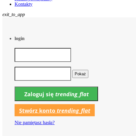
Kontakty
exit_to_app
login
Pokaż
Zaloguj się
trending_flat
Stwórz konto
trending_flat
Nie pamiętasz hasła?