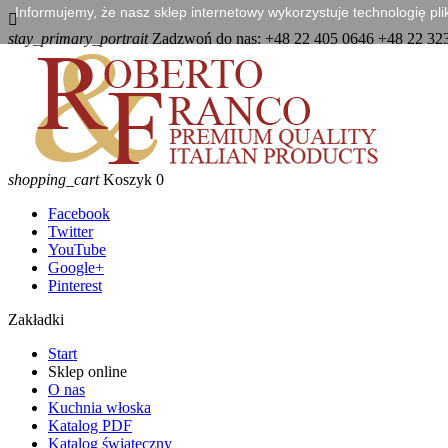
Informujemy, że nasz sklep internetowy wykorzystuje technologię pl

stay_primary_portrait
Zadzwoń do nas:
+48 22 405 0646 +48 22 32
shopping_cart
Koszyk
0
Facebook
Twitter
YouTube
Google+
Pinterest
Zakładki
Start
Sklep online
O nas
Kuchnia włoska
Katalog PDF
Katalog świąteczny