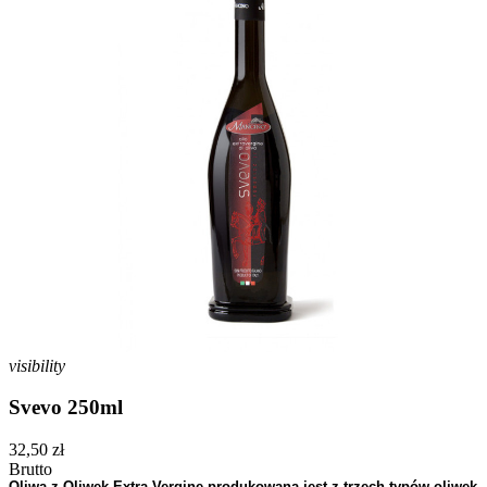
visibility
Svevo 250ml
32,50 zł
Brutto
Oliwa z Oliwek Extra Vergine produkowana jest z trzech typów oliwek