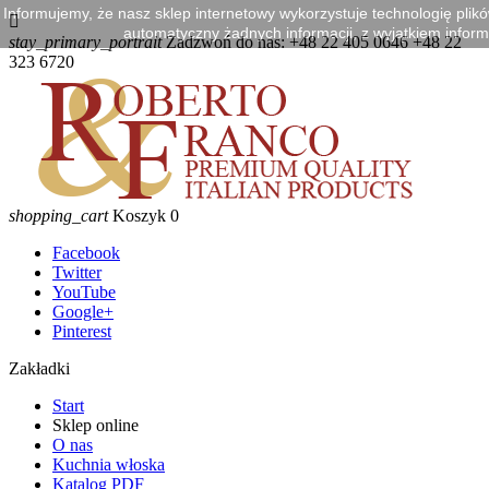
Informujemy, że nasz sklep internetowy wykorzystuje technologię plik

automatyczny żadnych informacji, z wyjątkiem informa
stay_primary_portrait
Zadzwoń do nas:
+48 22 405 0646 +48 22
323 6720
shopping_cart
Koszyk
0
Facebook
Twitter
YouTube
Google+
Pinterest
Zakładki
Start
Sklep online
O nas
Kuchnia włoska
Katalog PDF