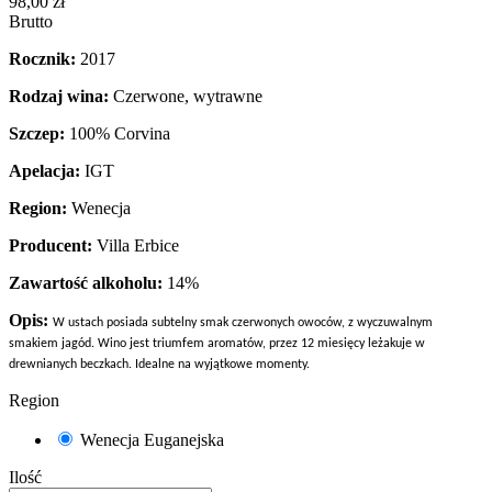
98,00 zł
Brutto
Rocznik:
2017
Rodzaj wina:
Czerwone, wytrawne
Szczep:
100% Corvina
Apelacja:
IGT
Region:
Wenecja
Producent:
Villa Erbice
Zawartość alkoholu:
14%
Opis:
W ustach posiada subtelny smak czerwonych owoców, z wyczuwalnym
smakiem jagód. Wino jest triumfem aromatów, przez 12 miesięcy leżakuje w
drewnianych beczkach. Idealne na wyjątkowe momenty.
Region
Wenecja Euganejska
Ilość