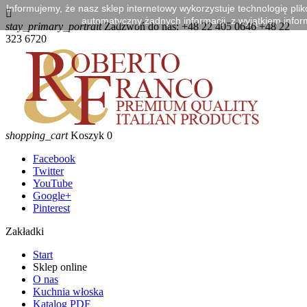
Informujemy, że nasz sklep internetowy wykorzystuje technologię pli

automatyczny żadnych informacji, z wyjątkiem inform
stay_primary_portrait
Zadzwoń do nas:
+48 22 405 0646 +48 22
323 6720
shopping_cart
Koszyk
0
Facebook
Twitter
YouTube
Google+
Pinterest
Zakładki
Start
Sklep online
O nas
Kuchnia włoska
Katalog PDF