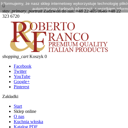
Informujemy, że nasz sklep internetowy wykorzystuje technologię plik

automatyczny żadnych informacji, z wyjątkiem informa
stay_primary_portrait
Zadzwoń do nas:
+48 22 405 0646 +48 22
323 6720
shopping_cart
Koszyk
0
Facebook
Twitter
YouTube
Google+
Pinterest
Zakładki
Start
Sklep online
O nas
Kuchnia włoska
Katalog PDF