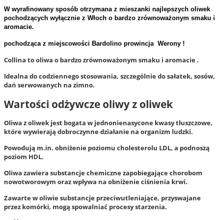
W wyrafinowany sposób otrzymana z mieszanki najlepszych oliwek
pochodzących wyłącznie z Włoch o bardzo zrównoważonym smaku i
aromacie.
pochodząca z miejscowości Bardolino prowincja Werony !
Collina to oliwa o bardzo zrównoważonym smaku i aromacie .
Idealna do codziennego stosowania, szczególnie do sałatek, sosów,
dań serwowanych na zimno.
Wartości odżywcze oliwy z oliwek
Oliwa z oliwek jest bogata w jednonienasycone kwasy tłuszczowe,
które wywierają dobroczynne działanie na organizm ludzki.
Powodują m.in. obniżenie poziomu cholesterolu LDL, a podnoszą
poziom HDL.
Oliwa zawiera substancje chemi
czne zapobiegające chorobom
nowotworowym oraz wpływa na obniżenie ciśnienia krwi.
Zawarte w oliwie substancje przeciwutleniające, przyswajane
przez komórki, mogą spowalniać procesy starzenia.