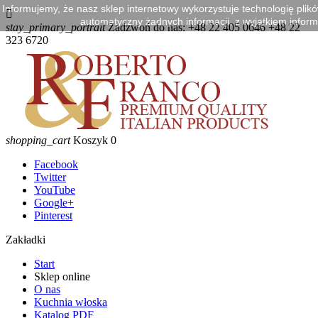
Informujemy, że nasz sklep internetowy wykorzystuje technologię plik

automatyczny żadnych informacji, z wyjątkiem informa
stay_primary_portrait
Zadzwoń do nas:
+48 22 405 0646 +48 22
323 6720
shopping_cart
Koszyk
0
Facebook
Twitter
YouTube
Google+
Pinterest
Zakładki
Start
Sklep online
O nas
Kuchnia włoska
Katalog PDF