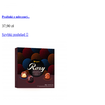
Pralinki z mlecznej...
37,90 zł
Szybki podgląd
