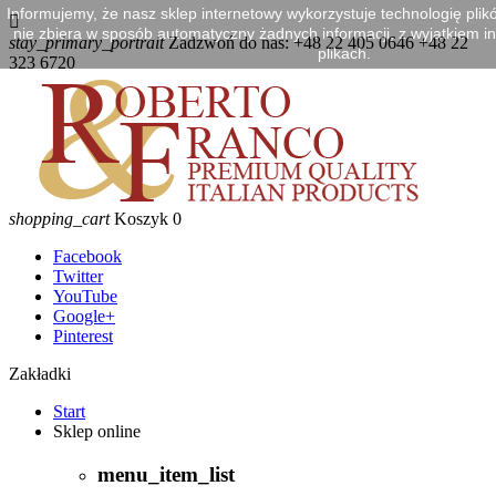
Informujemy, że nasz sklep internetowy wykorzystuje technologię plik

nie zbiera w sposób automatyczny żadnych informacji, z wyjątkiem in
stay_primary_portrait
Zadzwoń do nas:
+48 22 405 0646 +48 22
plikach.
323 6720
shopping_cart
Koszyk
0
Facebook
Twitter
YouTube
Google+
Pinterest
Zakładki
Start
Sklep online
menu_item_list