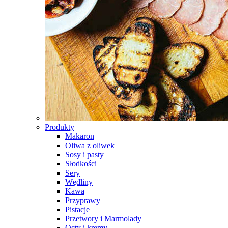
Produkty
Makaron
Oliwa z oliwek
Sosy i pasty
Słodkości
Sery
Wędliny
Kawa
Przyprawy
Pistacje
Przetwory i Marmolady
Octy i kremy