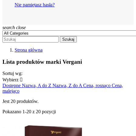
Nie pamiętasz hasła?
search
close
Szukaj
Strona główna
Lista produktów marki Vergani
Sortuj wg:
Wybierz

Dostępne
Nazwa, A do Z
Nazwa, Z do A
Cena, rosnąco
Cena,
malejąco
Jest 20 produktów.
Pokazano 1-20 z 20 pozycji