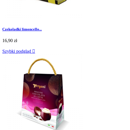
Czekoladki limoncello...
16,90 zł
Szybki podgląd
