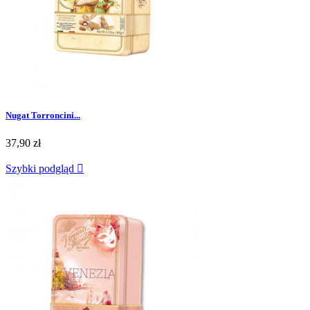
Nugat Torroncini...
37,90 zł
Szybki podgląd
