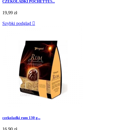
CZEKOLADKI POCHETTES...
19,99 zł
Szybki podgląd

czekoladki rum 130 g...
16,90 zł