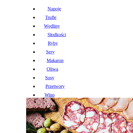
Napoje
Trufle
Wędliny
Słodkości
Ryby
Sery
Makaron
Oliwa
Sosy
Przetwory
Wino