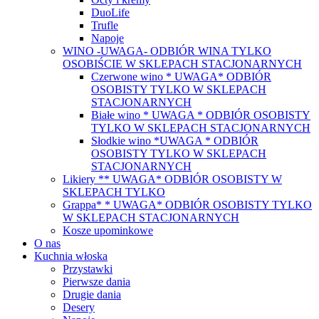
DuoLife
Trufle
Napoje
WINO -UWAGA- ODBIÓR WINA TYLKO
OSOBIŚCIE W SKLEPACH STACJONARNYCH
Czerwone wino * UWAGA* ODBIÓR
OSOBISTY TYLKO W SKLEPACH
STACJONARNYCH
Białe wino * UWAGA * ODBIÓR OSOBISTY
TYLKO W SKLEPACH STACJONARNYCH
Słodkie wino *UWAGA * ODBIÓR
OSOBISTY TYLKO W SKLEPACH
STACJONARNYCH
Likiery ** UWAGA* ODBIÓR OSOBISTY W
SKLEPACH TYLKO
Grappa* * UWAGA* ODBIÓR OSOBISTY TYLKO
W SKLEPACH STACJONARNYCH
Kosze upominkowe
O nas
Kuchnia włoska
Przystawki
Pierwsze dania
Drugie dania
Desery