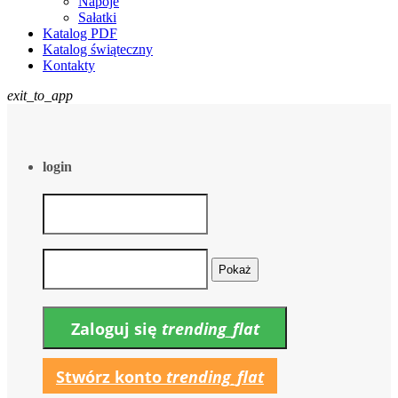
Napoje
Sałatki
Katalog PDF
Katalog świąteczny
Kontakty
exit_to_app
login
Pokaż
Zaloguj się
trending_flat
Stwórz konto
trending_flat