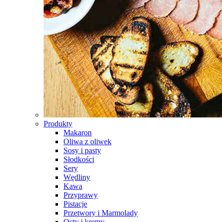
Produkty
Makaron
Oliwa z oliwek
Sosy i pasty
Słodkości
Sery
Wędliny
Kawa
Przyprawy
Pistacje
Przetwory i Marmolady
Octy i kremy