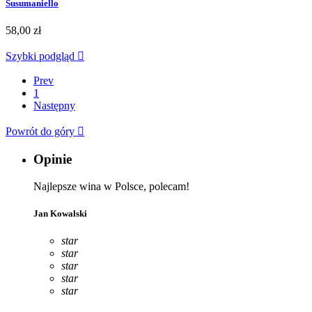
Susumaniello
58,00 zł
Szybki podgląd

Prev
1
Następny
Powrót do góry

Opinie
Najlepsze wina w Polsce, polecam!
Jan Kowalski
star
star
star
star
star