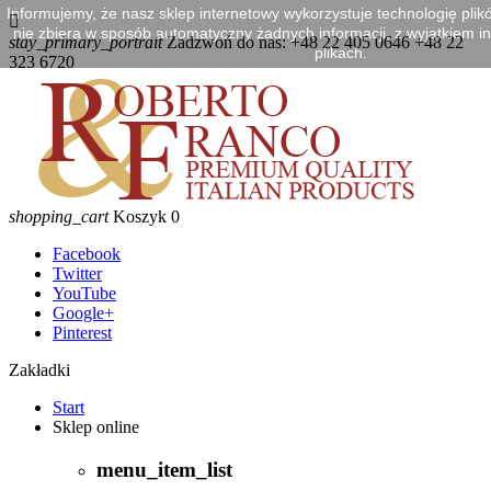
Informujemy, że nasz sklep internetowy wykorzystuje technologię plik

nie zbiera w sposób automatyczny żadnych informacji, z wyjątkiem in
stay_primary_portrait
Zadzwoń do nas:
+48 22 405 0646 +48 22
plikach.
323 6720
shopping_cart
Koszyk
0
Facebook
Twitter
YouTube
Google+
Pinterest
Zakładki
Start
Sklep online
menu_item_list