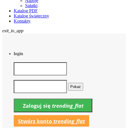
Napoje
Sałatki
Katalog PDF
Katalog świąteczny
Kontakty
exit_to_app
login
Pokaż
Zaloguj się
trending_flat
Stwórz konto
trending_flat