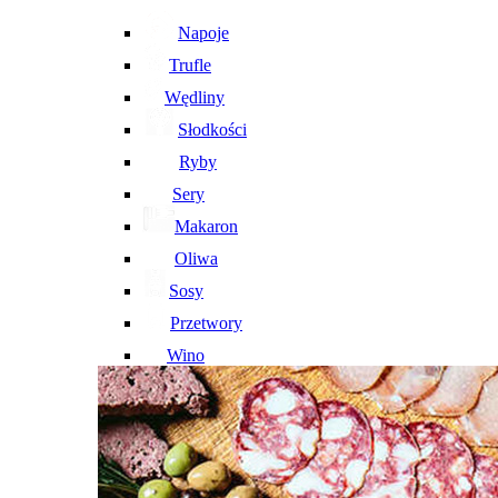
Napoje
Trufle
Wędliny
Słodkości
Ryby
Sery
Makaron
Oliwa
Sosy
Przetwory
Wino