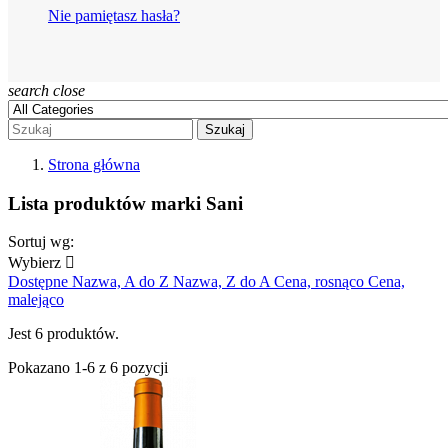
Nie pamiętasz hasła?
search
close
Szukaj
Strona główna
Lista produktów marki Sani
Sortuj wg:
Wybierz

Dostępne
Nazwa, A do Z
Nazwa, Z do A
Cena, rosnąco
Cena,
malejąco
Jest 6 produktów.
Pokazano 1-6 z 6 pozycji