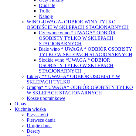
DuoLife
Trufle
Napoje
WINO -UWAGA- ODBIÓR WINA TYLKO
OSOBIŚCIE W SKLEPACH STACJONARNYCH
Czerwone wino * UWAGA* ODBIÓR
OSOBISTY TYLKO W SKLEPACH
STACJONARNYCH
Białe wino * UWAGA * ODBIÓR OSOBISTY
TYLKO W SKLEPACH STACJONARNYCH
Słodkie wino *UWAGA * ODBIÓR
OSOBISTY TYLKO W SKLEPACH
STACJONARNYCH
Likiery ** UWAGA* ODBIÓR OSOBISTY W
SKLEPACH TYLKO
Grappa* * UWAGA* ODBIÓR OSOBISTY TYLKO
W SKLEPACH STACJONARNYCH
Kosze upominkowe
O nas
Kuchnia włoska
Przystawki
Pierwsze dania
Drugie dania
Desery