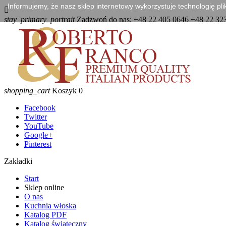
Informujemy, że nasz sklep internetowy wykorzystuje technologię pl

stay_primary_portrait
Zadzwoń do nas:
+48 22 405 0646 +48 22 32
shopping_cart
Koszyk
0
Facebook
Twitter
YouTube
Google+
Pinterest
Zakładki
Start
Sklep online
O nas
Kuchnia włoska
Katalog PDF
Katalog świąteczny