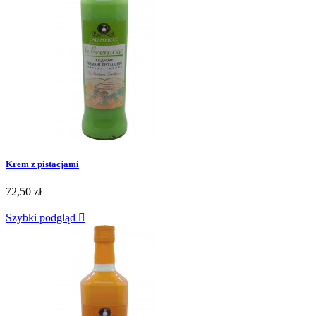
Krem z pistacjami
72,50 zł
Szybki podgląd
