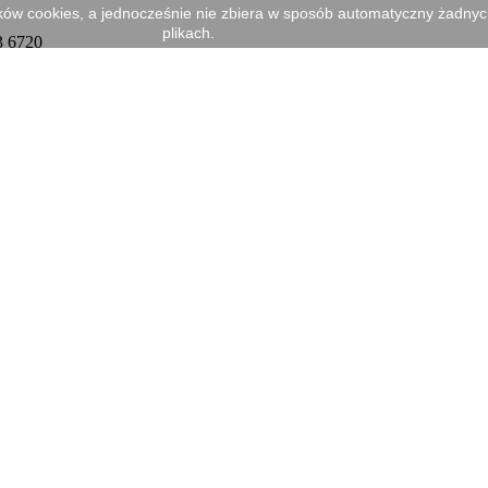
ików cookies, a jednocześnie nie zbiera w sposób automatyczny żadnych 
plikach.
3 6720