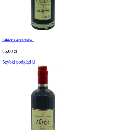
Likier z orzechów...
85,00 zł
Szybki podgląd
