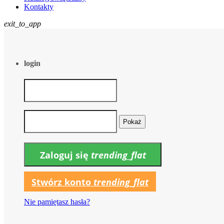
Kontakty
exit_to_app
login
Pokaż
Zaloguj się
trending_flat
Stwórz konto
trending_flat
Nie pamiętasz hasła?