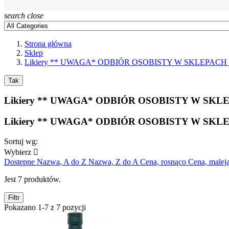
search
close
Strona główna
Sklep
Likiery ** UWAGA* ODBIÓR OSOBISTY W SKLEPAC
Tak
Likiery ** UWAGA* ODBIÓR OSOBISTY W SK
Likiery ** UWAGA* ODBIÓR OSOBISTY W SK
Sortuj wg:
Wybierz

Dostępne
Nazwa, A do Z
Nazwa, Z do A
Cena, rosnąco
Cena, malej
Jest 7 produktów.
Filtr
Pokazano 1-7 z 7 pozycji