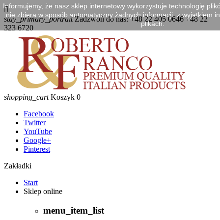
Informujemy, że nasz sklep internetowy wykorzystuje technologię plik

nie zbiera w sposób automatyczny żadnych informacji, z wyjątkiem in
stay_primary_portrait
Zadzwoń do nas:
+48 22 405 0646 +48 22
plikach.
323 6720
shopping_cart
Koszyk
0
Facebook
Twitter
YouTube
Google+
Pinterest
Zakładki
Start
Sklep online
menu_item_list