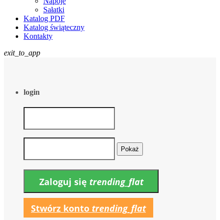
Napoje
Sałatki
Katalog PDF
Katalog świąteczny
Kontakty
exit_to_app
login
Pokaż
Zaloguj się
trending_flat
Stwórz konto
trending_flat