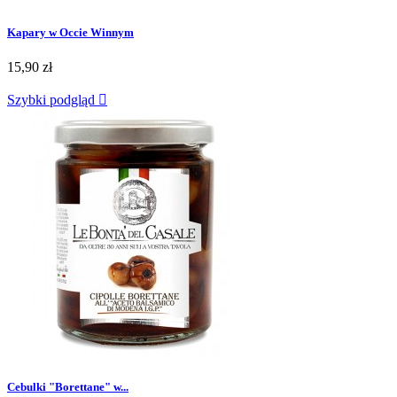
Kapary w Occie Winnym
15,90 zł
Szybki podgląd

Cebulki "Borettane" w...