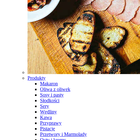
Produkty
Makaron
Oliwa z oliwek
Sosy i pasty
Słodkości
Sery
Wędliny
Kawa
Przyprawy
Pistacje
Przetwory i Marmolady
Octy i kremy