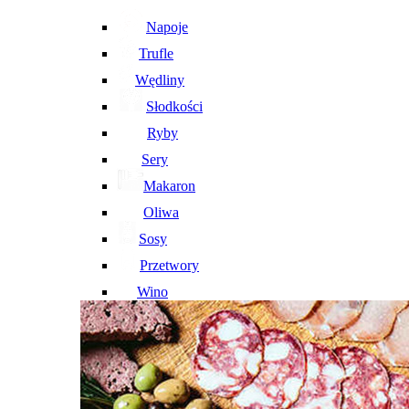
Napoje
Trufle
Wędliny
Słodkości
Ryby
Sery
Makaron
Oliwa
Sosy
Przetwory
Wino