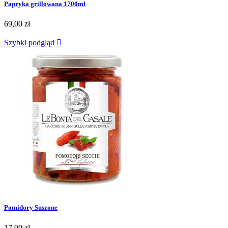
Papryka grillowana 1700ml
69,00 zł
Szybki podgląd

Pomidory Suszone
17,90 zł