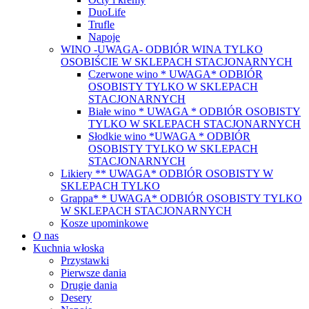
DuoLife
Trufle
Napoje
WINO -UWAGA- ODBIÓR WINA TYLKO
OSOBIŚCIE W SKLEPACH STACJONARNYCH
Czerwone wino * UWAGA* ODBIÓR
OSOBISTY TYLKO W SKLEPACH
STACJONARNYCH
Białe wino * UWAGA * ODBIÓR OSOBISTY
TYLKO W SKLEPACH STACJONARNYCH
Słodkie wino *UWAGA * ODBIÓR
OSOBISTY TYLKO W SKLEPACH
STACJONARNYCH
Likiery ** UWAGA* ODBIÓR OSOBISTY W
SKLEPACH TYLKO
Grappa* * UWAGA* ODBIÓR OSOBISTY TYLKO
W SKLEPACH STACJONARNYCH
Kosze upominkowe
O nas
Kuchnia włoska
Przystawki
Pierwsze dania
Drugie dania
Desery