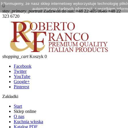
Informujemy, że nasz sklep internetowy wykorzystuje technologię plik

automatyczny żadnych informacji, z wyjątkiem informa
stay_primary_portrait
Zadzwoń do nas:
+48 22 405 0646 +48 22
323 6720
shopping_cart
Koszyk
0
Facebook
Twitter
YouTube
Google+
Pinterest
Zakładki
Start
Sklep online
O nas
Kuchnia włoska
Katalog PDF