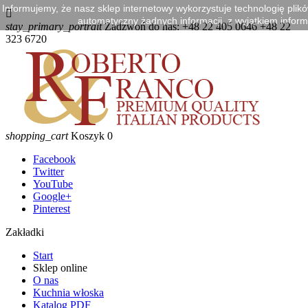
Informujemy, że nasz sklep internetowy wykorzystuje technologię plik

automatyczny żadnych informacji, z wyjątkiem informa
stay_primary_portrait
Zadzwoń do nas:
+48 22 405 0646 +48 22
323 6720
shopping_cart
Koszyk
0
Facebook
Twitter
YouTube
Google+
Pinterest
Zakładki
Start
Sklep online
O nas
Kuchnia włoska
Katalog PDF