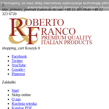
Informujemy, że nasz sklep internetowy wykorzystuje technologię plik

automatyczny żadnych informacji, z wyjątkiem informa
stay_primary_portrait
Zadzwoń do nas:
+48 22 405 0646 +48 22
323 6720
shopping_cart
Koszyk
0
Facebook
Twitter
YouTube
Google+
Pinterest
Zakładki
Start
Sklep online
O nas
Kuchnia włoska
Katalog PDF