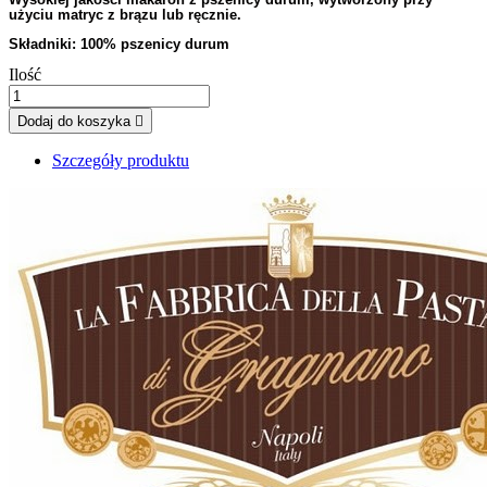
użyciu matryc z brązu lub ręcznie.
Składniki: 100% pszenicy durum
Ilość
Dodaj do koszyka

Szczegóły produktu